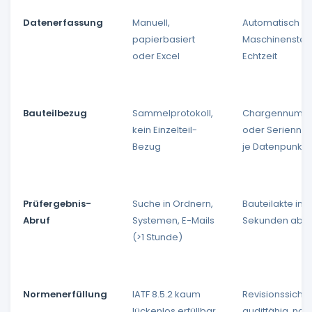
Datenerfassung
Manuell,
Automatisch a
papierbasiert
Maschinensteu
oder Excel
Echtzeit
Bauteilbezug
Sammelprotokoll,
Chargennumm
kein Einzelteil-
oder Serienn
Bezug
je Datenpunkt
Prüfergebnis-
Suche in Ordnern,
Bauteilakte in
Abruf
Systemen, E-Mails
Sekunden abru
(>1 Stunde)
Normenerfüllung
IATF 8.5.2 kaum
Revisionssicher
lückenlos erfüllbar
auditfähig, no