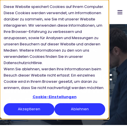
Diese Website speichert Cookies auf Ihrem Computer.
Diese Cookies werden verwendet, um Informationen
darüber zu sammeln, wie Sie mit unserer Website
interagieren. Wir verwenden diese Informationen, um
Ihre Browser-Erfahrung zu verbessern und
anzupassen, sowie für Analysen und Messungen zu
unseren Besuchern auf dieser Website und anderen
Medien. Weitere Informationen zu den von uns
KORBINIAN HERMANN
10.6.2026
9 MIN READ
verwendeten Cookies finden Sie in unserer
Digitale
Datenschutzrichtlinie.
Wenn Sie ablehnen, werden Ihre Informationen beim
Qualitätssicherung:
Besuch dieser Website nicht erfasst. Ein einzelnes
Cookie wird in Ihrem Browser gesetzt, um daran zu
Effizienz und ROI in
erinnern, dass Sie nicht nachverfolgt werden möchten.
der Fertigung
Cookie-Einstellungen
Akzeptieren
Ablehnen