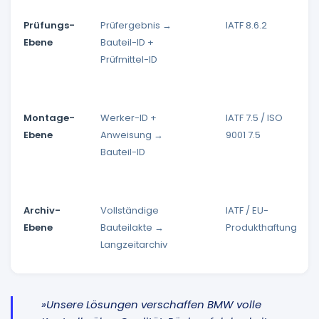
Prüfungs-
Prüfergebnis →
IATF 8.6.2
Ebene
Bauteil-ID +
Prüfmittel-ID
Montage-
Werker-ID +
IATF 7.5 / ISO
Ebene
Anweisung →
9001 7.5
Bauteil-ID
Archiv-
Vollständige
IATF / EU-
Ebene
Bauteilakte →
Produkthaftung
Langzeitarchiv
»Unsere Lösungen verschaffen BMW volle