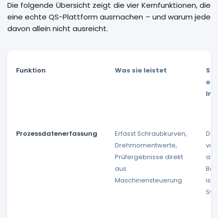
Die folgende Übersicht zeigt die vier Kernfunktionen, die
eine echte QS-Plattform ausmachen – und warum jede
davon allein nicht ausreicht.
Funktion
Was sie leistet
Sch
oh
Int
Prozessdatenerfassung
Erfasst Schraubkurven,
Dat
Drehmomentwerte,
vor
Prüfergebnisse direkt
abe
aus
Bau
Maschinensteuerung
isol
Sys