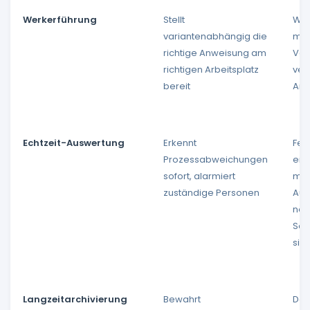
Werkerführung
Stellt
Wer
variantenabhängig die
mit
richtige Anweisung am
Var
richtigen Arbeitsplatz
ver
bereit
Anw
Echtzeit-Auswertung
Erkennt
Feh
Prozessabweichungen
erst
sofort, alarmiert
man
zuständige Personen
Aus
nac
Sch
sic
Langzeitarchivierung
Bewahrt
Dat