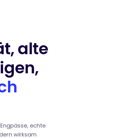
t, alte
igen,
ich
 Engpässe, echte
ondern wirksam