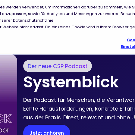
ies werden verwendet, um Informationen darüber zu sammeln, wie Si
Lösungen
Branchen
Ressourcen Center
nd anzupassen, sowie für Analysen und Messungen zu unseren Besuch
serer Datenschutzrichtlinie.
ebsite nicht erfasst. Ein einzelnes Cookie wird in Ihrem Browser ges
Coo
Einste
Der neue CSP Podcast
Systemblick
Der Podcast für Menschen, die Verantwor
Echte Herausforderungen, konkrete Erfah
aus der Praxis. Direkt, relevant und ohne
Jetzt anhören