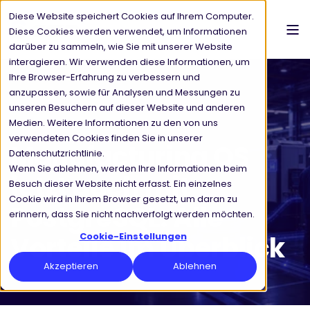
Diese Website speichert Cookies auf Ihrem Computer.
Diese Cookies werden verwendet, um Informationen
darüber zu sammeln, wie Sie mit unserer Website
interagieren. Wir verwenden diese Informationen, um
Ihre Browser-Erfahrung zu verbessern und
anzupassen, sowie für Analysen und Messungen zu
unseren Besuchern auf dieser Website und anderen
Medien. Weitere Informationen zu den von uns
CSP GROUP
30.6.2026
2 MIN READ
verwendeten Cookies finden Sie in unserer
Manufacturing OS
Datenschutzrichtlinie.
Wenn Sie ablehnen, werden Ihre Informationen beim
jetzt auch mit
Besuch dieser Website nicht erfasst. Ein einzelnes
Cookie wird in Ihrem Browser gesetzt, um daran zu
PostgreSQL: Alle
erinnern, dass Sie nicht nachverfolgt werden möchten.
Vorteile im Überblick
Cookie-Einstellungen
Akzeptieren
Ablehnen